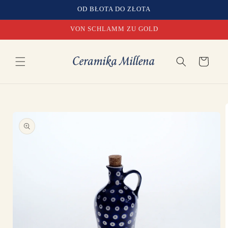
Direkt
OD BŁOTA DO ZŁOTA
zum
Inhalt
VON SCHLAMM ZU GOLD
Warenkorb
u
oduktinformationen
ringen