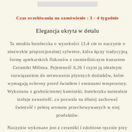
vol.
vol.
0,26L
0,26L
Czas oczekiwania na zamówienie : 3 - 4 tygodnie
Elegancja ukryta w detalu
Ta smukła buteleczka o wysokości 13,4 cm to naczynie o
niezwykle proporcjonalnej sylwetce, która łączy tradycyjną
formę aptekarskich flakonów z rzemieślniczym kunsztem
Ceramiki Millena. Pojemność 0,26 l czyni ją idealnym
rozwiązaniem do serwowania płynnych dodatków, które
wymagają ochrony przed światłem i zmianami temperatury.
Wykonana z grubościennej kamionki, buteleczka naturalnie
izoluje zawartość, co pozwala na dłużej zachować
świeżość i pełnię aromatu przechowywanych w niej
produktów.
Naczynie wykonane jest z ceramiki i zdobione ręcznie przy