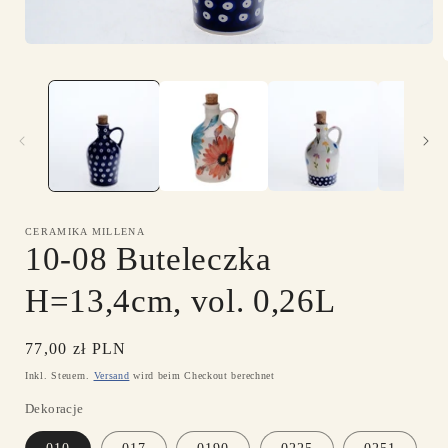
Medien
1
in
Modal
i
öffnen
ö
CERAMIKA MILLENA
10-08 Buteleczka
H=13,4cm, vol. 0,26L
Normaler
77,00 zł PLN
Preis
Inkl. Steuern.
Versand
wird beim Checkout berechnet
Dekoracje