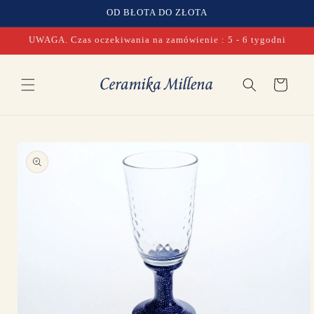
Przejdź
OD BŁOTA DO ZŁOTA
do treści
UWAGA. Czas oczekiwania na zamówienie : 5 - 6 tygodni
Koszyk
Pomiń,
aby
przejść do
informacji
o
produkcie