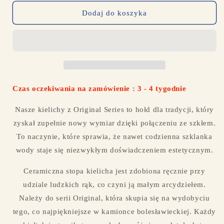
dla
dla
1-
1-
Dodaj do koszyka
43-
43-
065
065
Kielich
Kielich
H=20cm,
H=20cm,
vol.
vol.
0,35L
0,35L
Czas oczekiwania na zamówienie : 3 - 4 tygodnie
Nasze kielichy z Original Series to hołd dla tradycji, który
zyskał zupełnie nowy wymiar dzięki połączeniu ze szkłem.
To naczynie, które sprawia, że nawet codzienna szklanka
wody staje się niezwykłym doświadczeniem estetycznym.
Ceramiczna stopa kielicha jest zdobiona ręcznie przy
udziale ludzkich rąk, co czyni ją małym arcydziełem.
Należy do serii Original, która skupia się na wydobyciu
tego, co najpiękniejsze w kamionce bolesławieckiej. Każdy