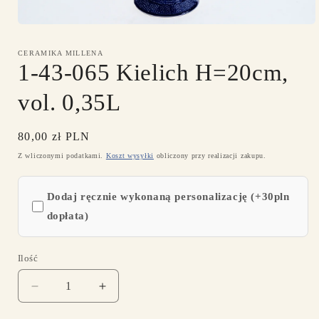
Otwórz
multimedia
1
CERAMIKA MILLENA
w
1-43-065 Kielich H=20cm,
oknie
modalnym
vol. 0,35L
Cena
80,00 zł PLN
regularna
Z wliczonymi podatkami.
Koszt wysyłki
obliczony przy realizacji zakupu.
Dodaj ręcznie wykonaną personalizację (+30pln
dopłata)
Ilość
Ilość
Zmniejsz
Zwiększ
ilość
ilość