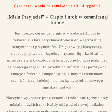
Czas oczekiwania na zamówienie : 3 - 4 tygodnie
„Misiu Przyjaciel” – Ciepło i urok w ceramicznej
formie
Ten uroczy, ceramiczny miś o wysokości 20 cm to
dekoracja, która natychmiast wnosi do wnętrza nutę
sentymentu i przytulności. Dzięki swojej klasycznej,
siedzącej sylwetce i łagodnym rysom, figurka idealnie
sprawdza się jako ozdoba dziecięcego pokoju, sypialni czy
salonowego regału. To przedmiot, który budzi pozytywne
emocje i świetnie komponuje się z innymi elementami
rzemieślniczej kolekcji, stanowiąc symbol domowego
ogniska i tradycji.
Naczynie wykonane jest z ceramiki i zdobione ręcznie przy
udziale ludzkich rąk. Każdy miś posiada swój unikalny
charakter – ręcznie malowane detale i artystyczne motywy