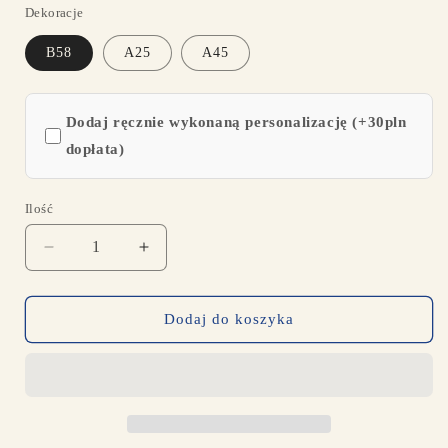
Dekoracje
B58
A25
A45
Dodaj ręcznie wykonaną personalizację (+30pln
dopłata)
Ilość
Ilość
Zmniejsz
Zwiększ
ilość
ilość
dla
dla
9-
9-
Dodaj do koszyka
29
29
Misiu
Misiu
H=20cm
H=20cm